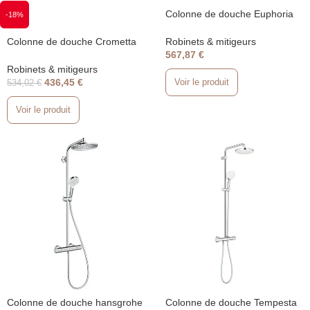
Colonne de douche Euphoria
-18%
System 260 avec mitigeur
thermostatique chromé Grohe
Robinets & mitigeurs
Colonne de douche Crometta
27615002
567,87
€
E 240 1 jet EcoSmart avec
mitigeur thermostatique
Robinets & mitigeurs
Chromé 27281000
436,45
€
Voir le produit
534,02
€
Voir le produit
Colonne de douche hansgrohe
Colonne de douche Tempesta