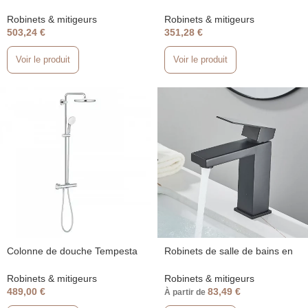
Crometta S240, Mitigeur
210 Grohe avec mitigeur
thermostatique avec EcoSmart,
thermostatique Chromé
Robinets & mitigeurs
Robinets & mitigeurs
chrome
503,24
€
351,28
€
Voir le produit
Voir le produit
Colonne de douche Tempesta
Robinets de salle de bains en
250 Grohe avec mitigeur
acier inoxydable
thermostatique – Chrome
Robinets & mitigeurs
Robinets & mitigeurs
489,00
€
83,49
€
À partir de