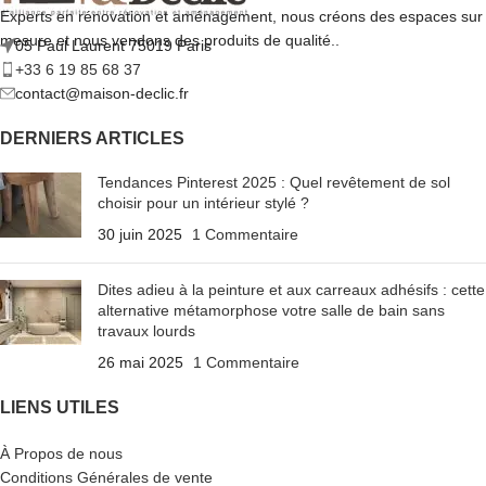
Experts en rénovation et aménagement, nous créons des espaces sur
mesure et nous vendons des produits de qualité..
05 Paul Laurent 75019 Paris
+33 6 19 85 68 37
contact@maison-declic.fr
DERNIERS ARTICLES
Tendances Pinterest 2025 : Quel revêtement de sol
choisir pour un intérieur stylé ?
30 juin 2025
1 Commentaire
Dites adieu à la peinture et aux carreaux adhésifs : cette
alternative métamorphose votre salle de bain sans
travaux lourds
26 mai 2025
1 Commentaire
LIENS UTILES
À Propos de nous
Conditions Générales de vente