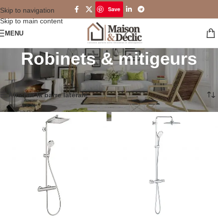
Save
Skip to navigation
Skip to main content
MENU
Robinets & mitigeurs
Accueil
/
Salle de bain
/
Robinets & mitigeurs
6 résultats affichés
Afficher la barre latérale