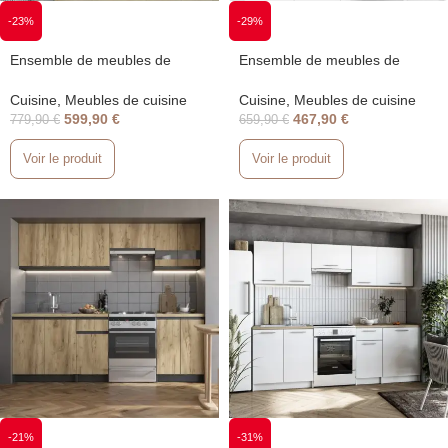
-23%
-29%
Ensemble de meubles de
Ensemble de meubles de
cuisine à assembler Naturel
cuisine à assembler Naturel
Billy 1,80m
Chili 1,80m
Cuisine
,
Meubles de cuisine
Cuisine
,
Meubles de cuisine
599,90
€
467,90
€
779,90
€
659,90
€
Voir le produit
Voir le produit
-21%
-31%