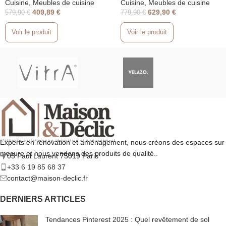
chêne Naturel Zlata 1,4 m
Naturel Loria 1,8 m
Cuisine
,
Meubles de cuisine
Cuisine
,
Meubles de cuisine
409,89
€
629,90
€
579,90
€
779,90
€
Voir le produit
Voir le produit
Experts en rénovation et aménagement, nous créons des espaces sur
mesure et nous vendons des produits de qualité..
05 Paul Laurent 75019 Paris
+33 6 19 85 68 37
contact@maison-declic.fr
DERNIERS ARTICLES
Tendances Pinterest 2025 : Quel revêtement de sol