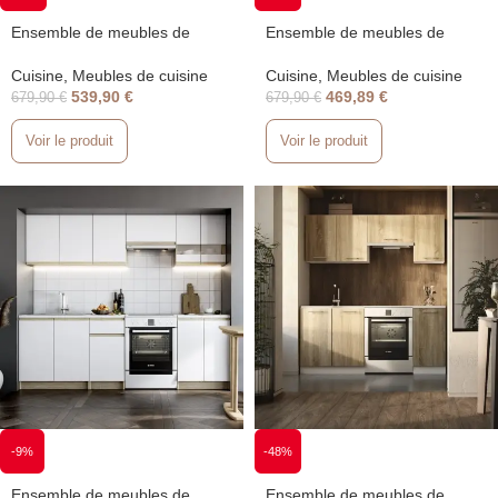
Ensemble de meubles de
Ensemble de meubles de
cuisine à assembler Naturel
cuisine à assembler Naturel
Katarina 2,4 m Graphite LUX
Lila 2,4 m
Cuisine
,
Meubles de cuisine
Cuisine
,
Meubles de cuisine
539,90
€
469,89
€
679,90
€
679,90
€
Voir le produit
Voir le produit
-9%
-48%
Ensemble de meubles de
Ensemble de meubles de