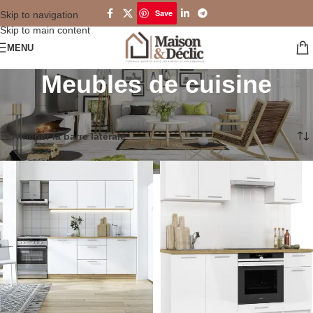
Save
Skip to navigation
Skip to main content
MENU
Meubles de cuisine
Accueil
/
Cuisine
/
Meubles de cuisine
8 résultats affichés
Afficher la barre latérale