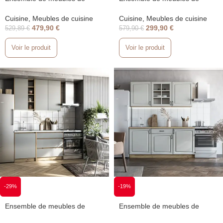
cuisine à assembler, blanc et
cuisine à assembler, couleur
chêne Naturel Katarina LUX
chêne Naturel Oak 1,8 m
Cuisine
,
Meubles de cuisine
Cuisine
,
Meubles de cuisine
2,4 m
479,90
€
299,90
€
529,89
€
579,90
€
Voir le produit
Voir le produit
-29%
-19%
Ensemble de meubles de
Ensemble de meubles de
cuisine à assembler, gris et
cuisine à assembler, gris