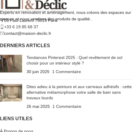
Experts en rénovation et aménagement, nous créons des espaces sur
mesure et nous vendons des produits de qualité..
05 Paul Laurent 75019 Paris
+33 6 19 85 68 37
contact@maison-declic.fr
DERNIERS ARTICLES
Tendances Pinterest 2025 : Quel revêtement de sol
choisir pour un intérieur stylé ?
30 juin 2025
1 Commentaire
Dites adieu à la peinture et aux carreaux adhésifs : cette
alternative métamorphose votre salle de bain sans
travaux lourds
26 mai 2025
1 Commentaire
LIENS UTILES
À Propos de nous