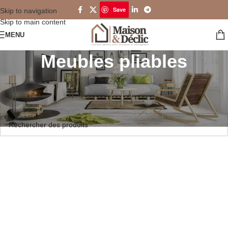
Save
Skip to navigation
Skip to main content
MENU
Meubles pliables
Accueil
/
Optimisation de l’espace
/
Meubles pliables
Aucun produit ne correspond à votre sélection.