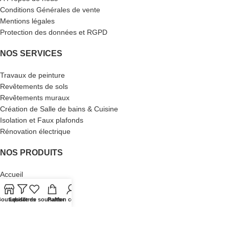
Conditions Générales de vente
Mentions légales
Protection des données et RGPD
NOS SERVICES
Travaux de peinture
Revêtements de sols
Revêtements muraux
Création de Salle de bains & Cuisine
Isolation et Faux plafonds
Rénovation électrique
NOS PRODUITS
Accueil
Produits
Nouveautés
outique
Les filtres
Liste de souhaits
Panier
Mon compte
Suggestions
Magazine