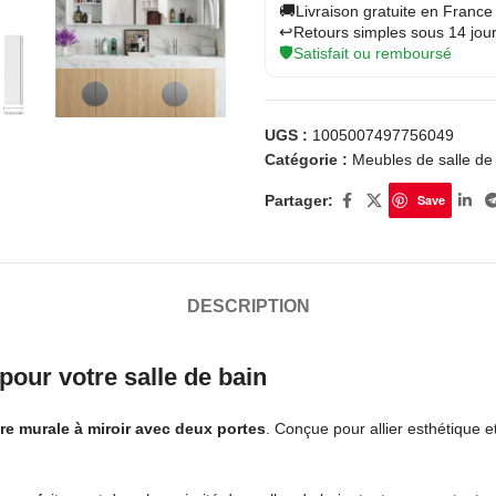
🚚
Livraison gratuite en France
↩️
Retours simples sous 14 jou
🛡️
Satisfait ou remboursé
UGS :
1005007497756049
Catégorie :
Meubles de salle de
Partager:
Save
DESCRIPTION
pour votre salle de bain
re murale à miroir avec deux portes
. Conçue pour allier esthétique 