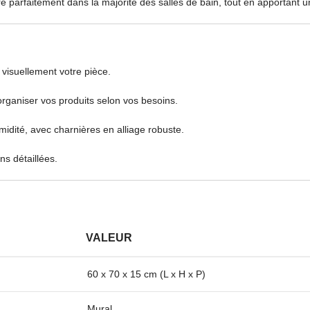
ègre parfaitement dans la majorité des salles de bain, tout en apportant
 visuellement votre pièce.
rganiser vos produits selon vos besoins.
idité, avec charnières en alliage robuste.
ns détaillées.
VALEUR
60 x 70 x 15 cm (L x H x P)
Mural