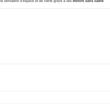
 une sensation d’espace et de clarté grâce à ses
miroirs sans cadre
.