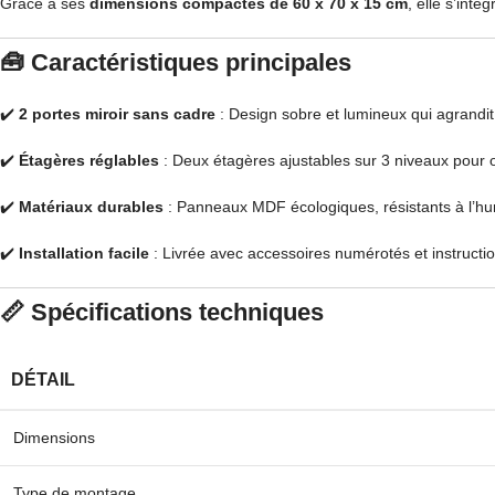
Grâce à ses
dimensions compactes de 60 x 70 x 15 cm
, elle s’int
🧰
Caractéristiques principales
✔️
2 portes miroir sans cadre
: Design sobre et lumineux qui agrandit
✔️
Étagères réglables
: Deux étagères ajustables sur 3 niveaux pour o
✔️
Matériaux durables
: Panneaux MDF écologiques, résistants à l’hum
✔️
Installation facile
: Livrée avec accessoires numérotés et instructio
📏
Spécifications techniques
DÉTAIL
Dimensions
Type de montage