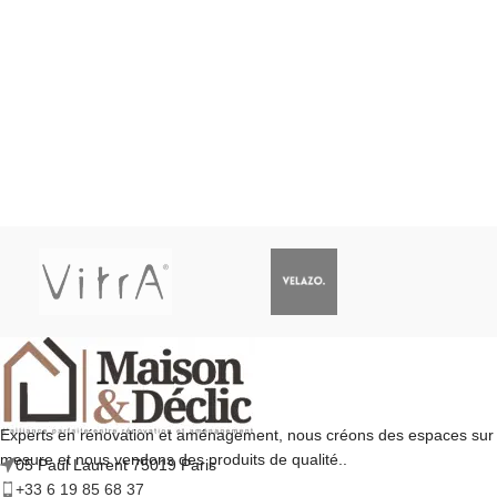
Experts en rénovation et aménagement, nous créons des espaces sur
mesure et nous vendons des produits de qualité..
05 Paul Laurent 75019 Paris
+33 6 19 85 68 37