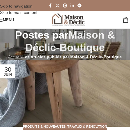
Skip to navigation
Skip to main content
MENU
Postes par
Maison &
Déclic-Boutique
Accueil
/
Les Articles publiés par Maison & Déclic-Boutique
30
JUIN
PRODUITS & NOUVEAUTÉS
,
TRAVAUX & RÉNOVATION