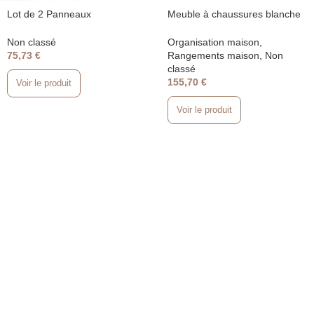
Lot de 2 Panneaux
Meuble à chaussures blanche
Acoustiques Muraux en Bois
12 paires avec tiroirs
MDF – 120×60 cm – Isolation
rabattables & étagères
Non classé
Organisation maison
,
Phonique et Décoration
75,73
€
Rangements maison
,
Non
Intérieure
classé
155,70
€
Voir le produit
Voir le produit