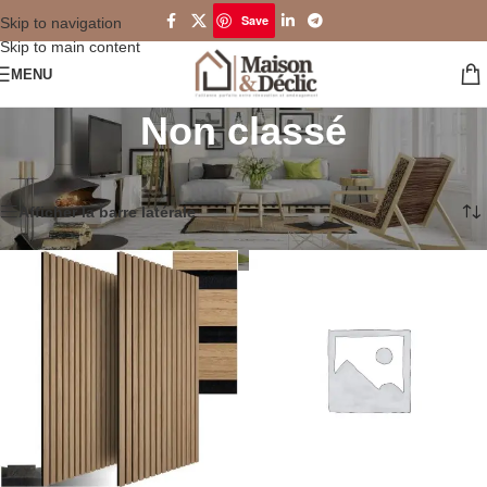
Save
Skip to navigation
Skip to main content
MENU
Non classé
Accueil
/
Non classé
2 résultats affichés
Afficher la barre latérale