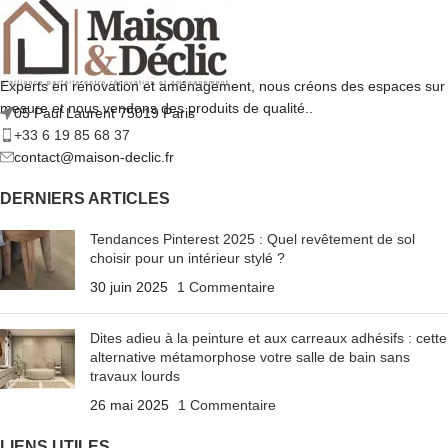
Experts en rénovation et aménagement, nous créons des espaces sur
mesure et nous vendons des produits de qualité..
05 Paul Laurent 75019 Paris
+33 6 19 85 68 37
contact@maison-declic.fr
DERNIERS ARTICLES
Tendances Pinterest 2025 : Quel revêtement de sol
choisir pour un intérieur stylé ?
30 juin 2025
1 Commentaire
Dites adieu à la peinture et aux carreaux adhésifs : cette
alternative métamorphose votre salle de bain sans
travaux lourds
26 mai 2025
1 Commentaire
LIENS UTILES