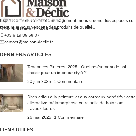
Experts en rénovation et aménagement, nous créons des espaces sur
mesure et nous vendons des produits de qualité..
05 Paul Laurent 75019 Paris
+33 6 19 85 68 37
contact@maison-declic.fr
DERNIERS ARTICLES
Tendances Pinterest 2025 : Quel revêtement de sol
choisir pour un intérieur stylé ?
30 juin 2025
1 Commentaire
Dites adieu à la peinture et aux carreaux adhésifs : cette
alternative métamorphose votre salle de bain sans
travaux lourds
26 mai 2025
1 Commentaire
LIENS UTILES