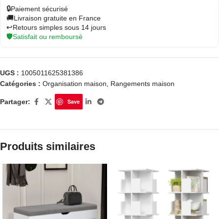
🔒
Paiement sécurisé
🚚
Livraison gratuite en France
↩️
Retours simples sous 14 jours
🛡️
Satisfait ou remboursé
UGS :
1005011625381386
Catégories :
Organisation maison
,
Rangements maison
Partager:
Save
Produits similaires