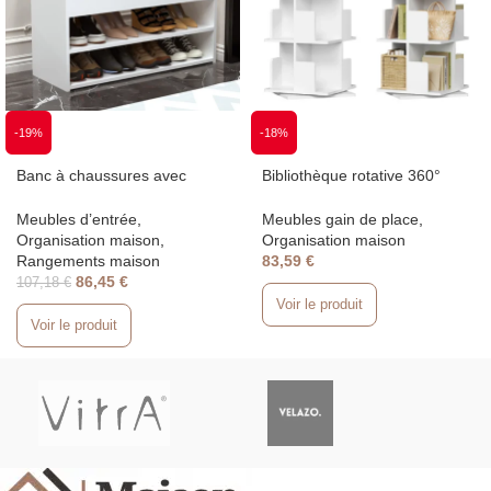
-19%
-18%
Banc à chaussures avec
Bibliothèque rotative 360°
rangement et assise
blanc ou chêne – Étagère
rembourrée 80 cm
design 4 niveaux
Meubles d’entrée
,
Meubles gain de place
,
Organisation maison
,
Organisation maison
Rangements maison
83,59
€
86,45
€
107,18
€
Voir le produit
Voir le produit