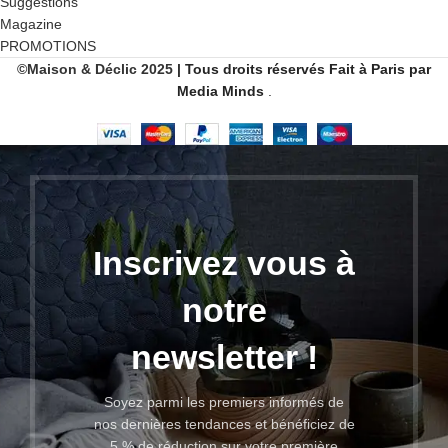
Suggestions
Magazine
PROMOTIONS
©Maison & Déclic 2025
| Tous droits réservés
Fait
à Paris par
Media Minds
.
Inscrivez vous à
notre
newsletter !
Soyez parmi les premiers informés de
nos dernières tendances et bénéficiez de
5 % de réduction sur votre première