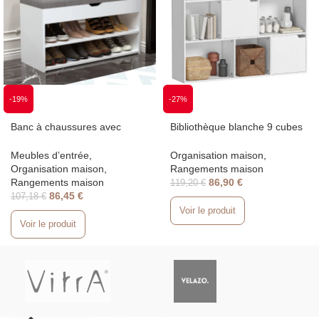
-19%
-27%
Banc à chaussures avec
Bibliothèque blanche 9 cubes
rangement et assise
– Étagère de rangement
rembourrée 80 cm
moderne, 106 cm
Meubles d’entrée
,
Organisation maison
,
Organisation maison
,
Rangements maison
Rangements maison
86,90
€
119,20
€
86,45
€
107,18
€
Voir le produit
Voir le produit