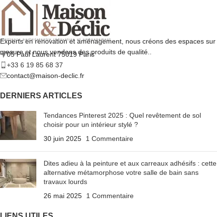
Experts en rénovation et aménagement, nous créons des espaces sur
mesure et nous vendons des produits de qualité..
05 Paul Laurent 75019 Paris
+33 6 19 85 68 37
contact@maison-declic.fr
DERNIERS ARTICLES
Tendances Pinterest 2025 : Quel revêtement de sol
choisir pour un intérieur stylé ?
30 juin 2025
1 Commentaire
Dites adieu à la peinture et aux carreaux adhésifs : cette
alternative métamorphose votre salle de bain sans
travaux lourds
26 mai 2025
1 Commentaire
LIENS UTILES